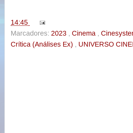
o
r
e
k
s
t
14:45
Marcadores:
2023
,
Cinema
,
Cinesyste
Crítica (Análises Ex)
,
UNIVERSO CIN