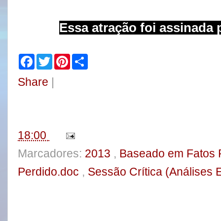
Essa atração foi assinada 
F
T
P
S
a
w
i
h
c
i
n
a
Share
|
e
t
t
r
b
t
e
e
o
e
r
o
r
e
k
s
t
18:00
Marcadores:
2013
,
Baseado em Fatos 
Perdido.doc
,
Sessão Crítica (Análises 