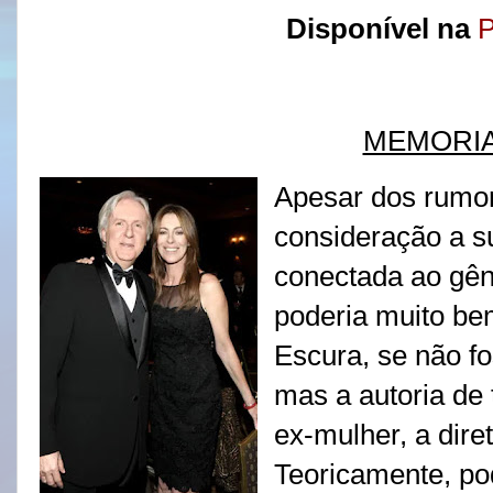
Disponível na
P
MEMORIA
Apesar dos rumor
consideração a s
conectada ao gê
poderia muito bem
Escura, se não f
mas a autoria de 
ex-mulher, a dire
Teoricamente, po