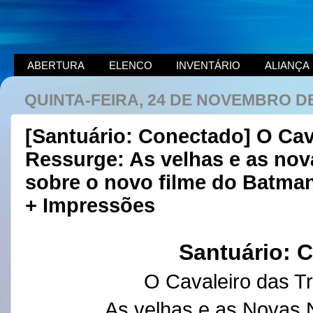
ABERTURA
ELENCO
INVENTÁRIO
ALIANÇA
QUINTA-FEIRA, 24 DE NOVEMBRO DE
[Santuário: Conectado] O Cav
Ressurge: As velhas e as nov
sobre o novo filme do Batman
+ Impressões
Santuário: 
O Cavaleiro das T
As velhas e as Novas 