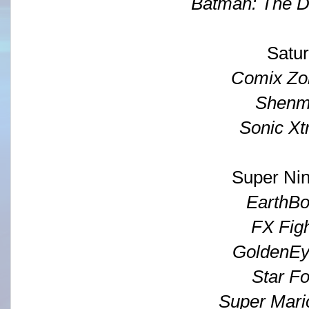
Batman: The D
Satu
Comix Zo
Shenm
Sonic X
Super Ni
EarthB
FX Figh
GoldenEy
Star Fo
Super Mari