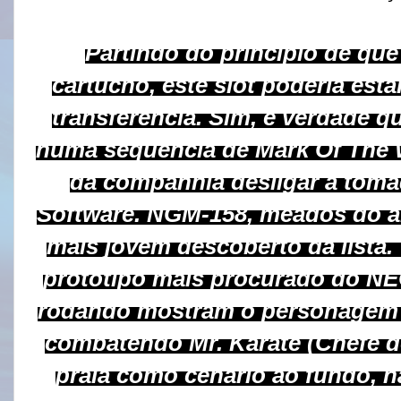
Partindo do princípio de qu
cartucho, este slot poderia est
transferência. Sim, é verdade 
numa sequência de Mark Of The
da companhia desligar a tom
Software. NGM-158, meados do a
mais jovem descoberto da lista.
protótipo mais procurado do NE
rodando mostram o personagem
combatendo Mr. Karate (Chefe d
praia como cenário ao fundo, n