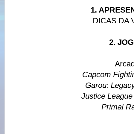
1. APRES
DICAS DA 
2. JO
Arca
Capcom Fightin
Garou: Legac
Justice League
Primal R