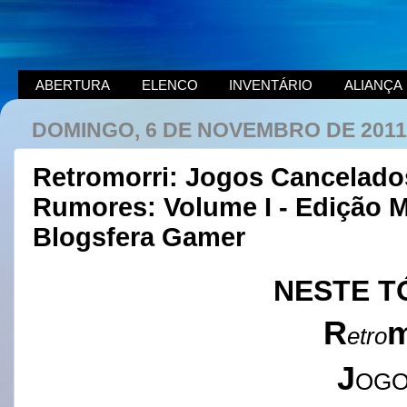
ABERTURA
ELENCO
INVENTÁRIO
ALIANÇA
DOMINGO, 6 DE NOVEMBRO DE 2011
Retromorri: Jogos Cancelados
Rumores: Volume I - Edição 
Blogsfera Gamer
NESTE T
R
etro
J
OG