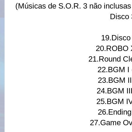
(Músicas de S.O.R. 3 não inclusas 
Disco 
19.Disco 
20.ROBO X
21.Round Cle
22.BGM I 
23.BGM II 
24.BGM III
25.BGM IV
26.Ending 
27.Game Ove