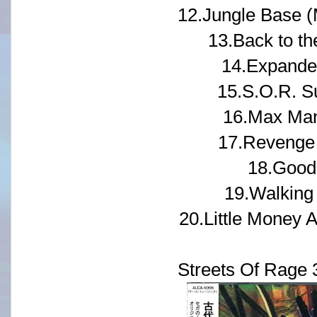
12.Jungle Base (M
13.Back to th
14.Expande
15.S.O.R. S
16.Max Man
17.Revenge 
18.Good
19.Walking
20.Little Money 
Streets Of Rage 