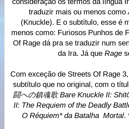
consideração os termos da língua I
traduzir mais ou menos como
(Knuckle). E o subtítulo, esse é m
menos como: Furiosos Punhos de Ferr
Of Rage dá pra se traduzir num se
da Ira. Já que
Rage
s
Com exceção de Streets Of Rage 3,
subtítulo que no original, com o títul
闘への鎮魂歌 Bare Knuckle II:
Shit
II: The Requiem of the Deadly Battl
O Réquiem* da Batalha Mortal
.