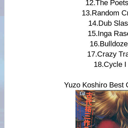
12.The Poets 
13.Random Cr
14.Dub Slas
15.Inga Rase
16.Bulldoze
17.Crazy Tra
18.Cycle I
Yuzo Koshiro Best C