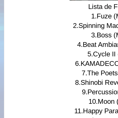
Lista de F
1.Fuze (
2.Spinning Mac
3.Boss (
4.Beat Ambian
5.Cycle II
6.KAMADECOC
7.The Poets 
8.Shinobi Reve
9.Percussio
10.Moon 
11.Happy Parad