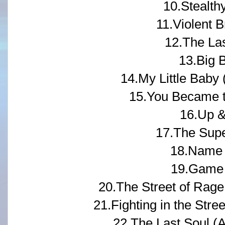
10.Stealth
11.Violent B
12.The Las
13.Big 
14.My Little Baby
15.You Became 
16.Up 
17.The Sup
18.Name 
19.Game
20.The Street of Rage
21.Fighting in the Stre
22.The Last Soul (A