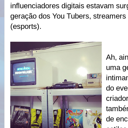
influenciadores digitais estavam su
geração dos You Tubers, streamers 
(esports).
Ah, ai
uma ge
intima
do eve
criado
também
de enc