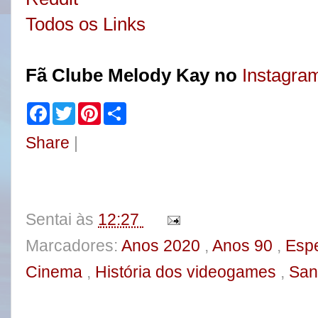
Todos os Links
Fã Clube Melody Kay no
Instagra
F
T
P
S
a
w
i
h
c
i
n
a
Share
|
e
t
t
r
b
t
e
e
o
e
r
o
r
e
k
s
t
Sentai
às
12:27
Marcadores:
Anos 2020
,
Anos 90
,
Esp
Cinema
,
História dos videogames
,
San