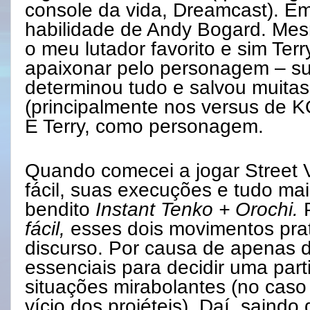
console da vida, Dreamcast). E
habilidade de Andy Bogard. Me
o meu lutador favorito e sim Ter
apaixonar pelo personagem – su
determinou tudo e salvou muitas
(principalmente nos versus de K
E Terry, como personagem.
Quando comecei a jogar Street V
fácil, suas execuções e tudo ma
bendito
Instant Tenko + Orochi.
fácil,
esses dois movimentos pr
discurso. Por causa de apenas 
essenciais para decidir uma par
situações mirabolantes (no caso
vício dos projéteis). Daí, saindo