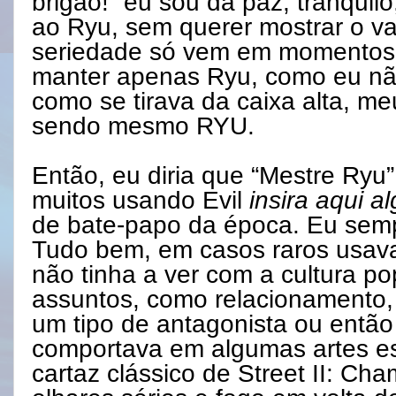
brigão!” eu sou da paz, tranquilo
ao Ryu, sem querer mostrar o v
seriedade só vem em momentos e
manter apenas Ryu, como eu nã
como se tirava da caixa alta, me
sendo mesmo RYU.
Então, eu diria que “Mestre Ryu”
muitos usando Evil
insira aqui 
de bate-papo da época. Eu sem
Tudo bem, em casos raros usav
não tinha a ver com a cultura p
assuntos, como relacionamento
um tipo de antagonista ou então
comportava em algumas artes es
cartaz clássico de Street II: Cha