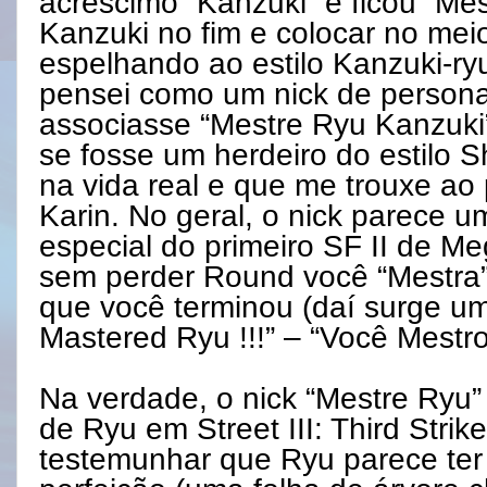
acréscimo “Kanzuki” e ficou “Mes
Kanzuki no fim e colocar no meio
espelhando ao estilo Kanzuki-ry
pensei como um nick de persona
associasse “Mestre Ryu Kanzuki
se fosse um herdeiro do estilo S
na vida real e que me trouxe ao
Karin. No geral, o nick parece um
especial do primeiro SF II de Me
sem perder Round você “Mestra”
que você terminou (daí surge um
Mastered Ryu !!!” – “Você Mestro
Na verdade, o nick “Mestre Ryu” 
de Ryu em Street III: Third Str
testemunhar que Ryu parece ter