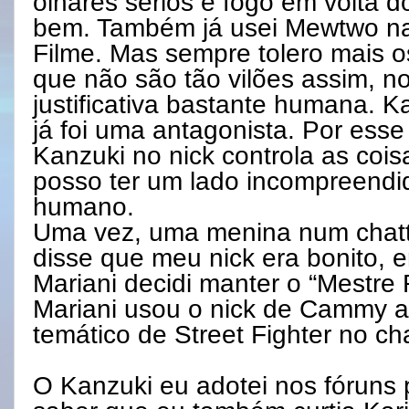
olhares sérios e fogo em volta 
bem. Também já usei Mewtwo n
Filme. Mas sempre tolero mais os
que não são tão vilões assim, 
justificativa bastante humana. K
já foi uma antagonista. Por ess
Kanzuki no nick controla as coi
posso ter um lado incompreendi
humano.
Uma vez, uma menina num chat
disse que meu nick era bonito
Mariani decidi manter o “Mestre
Mariani usou o nick de Cammy 
temático de Street Fighter no ch
O Kanzuki eu adotei nos fóruns