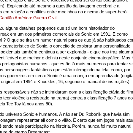
, a relação entre Sonic e Knuckles acaba sendo tão boa quanto o
dem). Explicando até mesmo a questão da lavagem cerebral e a
s em relação a conflitos entre mocinhos no cinema de super-herói
Capitão América: Guerra Civil
.
, alguns detalhes pequenos que só um bom historiador do
break em um dos primeiros comerciais de Sonic em 1991. E como
al ? O que se tira um humor natural para os que já são habituados c
y
característico de Sonic, o conceito de explorar uma personalidade
 ocidentais também continua a ser explorada - o que nos traz algum
entificável que melhor o definiu neste conjunto cinematográfico. Mas 
protagonistas humanos - que estão lá mais ou menos para tentar s
os personagens fantásticos que estão interagindo na tela: como, por
os guerreiros em cena: Sonic é uma criança em aprendizado (cogit
o original em 1994 e Knuckles, 16, segundo o manual de instruções).
 responsáveis não se intimidaram com a classificação etária do film
o teor violência registrado na trama) contra a classificação 7 anos do
la Tec Toy lá nos anos 90).
do universo Sonic e humanos. A não ser Dr. Robonik que havia sim
sonagem representar ali como o vilão. É certo que em jogos mais atu
endo mais participação na história. Porém, nunca foi muito natural
ture do eterno Dreamcast.