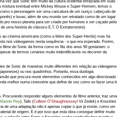
uma vez que Sonic tem muito da cultura ocidental enraizada em suas
uma mistura eventual entre Mickey Mouse e Super-Homem, temos o
s como o personagem ser uma caricatura de um ouriço: cabeçudo de
aponês) e luvas; além de seu mundo ser retratado como de um lugar
do pro nosso planeta para ser criado por humanos e ser caçado pelo
e uma história do clássico E.T. O Extraterrestre).
as ao cinema americano (como a febre dos Super-Heróis) mas há
isto nos videogames nesta sequência - o que era esperado. Porém,
o filme do Sonic da forma como os fãs dos anos 90 gostariam: o
pesar de termos cenários muito inidentificáveis no decorrer da
es de Sonic de maneiras muito diferentes em relação ao videogame
aponeses) ou nos quadrinhos. Portanto, essa duologia
ansão que procura reunir elementos conhecidos em algo direcionado
ainda melhor numa cinessérie que define de vez como se fazer uma 
o. Procurando responder alguns elementos do filme anterior, traz uma
Manolo Rey
), Tails (
Colleen
O'Shaughnessey
/ Vii Zedek) e Knuckles
ncia de uma adaptação não é apenas copiar o que já existe, como um
rial de origem. E é por isso que esta obra consegue definir muito