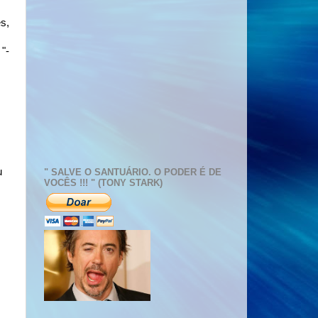
s,
"-
u
" SALVE O SANTUÁRIO. O PODER É DE
VOCÊS !!! " (TONY STARK)