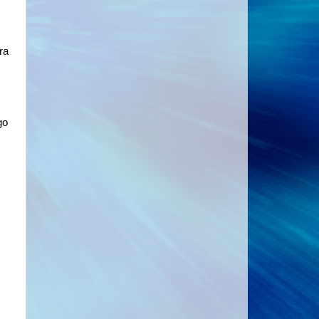
ra
go