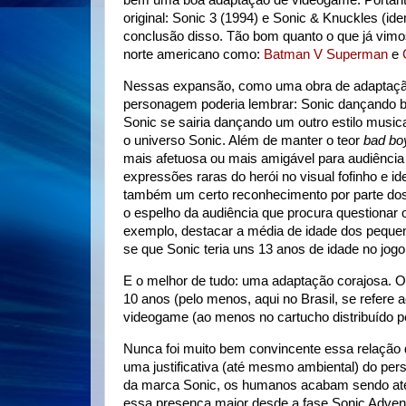
bem uma boa adaptação de videogame. Portanto
original: Sonic 3 (1994) e Sonic & Knuckles (i
conclusão disso. Tão bom quanto o que já vimo
norte americano como:
Batman V Superman
e
Nessas expansão, como uma obra de adaptação
personagem poderia lembrar: Sonic dançando 
Sonic se sairia dançando um outro estilo music
o universo Sonic. Além de manter o teor
bad bo
mais afetuosa ou mais amigável para audiência
expressões raras do herói no visual fofinho e id
também um certo reconhecimento por parte dos 
o espelho da audiência que procura questionar 
exemplo, destacar a média de idade dos pequen
se que Sonic teria uns 13 anos de idade no jog
E o melhor de tudo: uma adaptação corajosa. Os
10 anos (pelo menos, aqui no Brasil, se refere a
videogame (ao menos no cartucho distribuído pe
Nunca foi muito bem convincente essa relação 
uma justificativa (até mesmo ambiental) do per
da marca Sonic, os humanos acabam sendo até t
essa presença maior desde a fase Sonic Adven