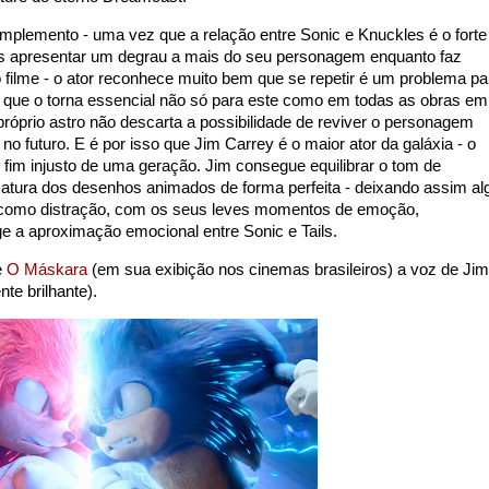
complemento - uma vez que a relação entre Sonic e Knuckles é o forte
s apresentar um degrau a mais do seu personagem enquanto faz
 filme - o ator reconhece muito bem que se repetir é um problema pa
, o que o torna essencial não só para este como em todas as obras em
 próprio astro não descarta a possibilidade de reviver o personagem
 futuro. E é por isso que Jim Carrey é o maior ator da galáxia - o
 fim injusto de uma geração. Jim consegue equilibrar o tom de
tura dos desenhos animados de forma perfeita - deixando assim al
, como distração, com os seus leves momentos de emoção,
ge a aproximação emocional entre Sonic e Tails.
e
O Máskara
(em sua exibição nos cinemas brasileiros) a voz de Jim
nte brilhante).