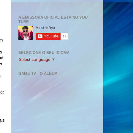
A EMISSORA OFICIAL ESTÁ NO YOU
TUBE
om
as
SELECIONE O SEU IDIOMA
há
Select Language
▼
er
GAME TV - O ÁLBUM
a-
e:
ais