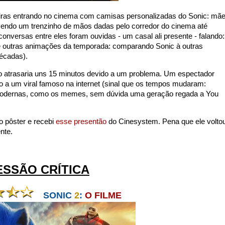
teiras entrando no cinema com camisas personalizadas do Sonic: mãe
fazendo um trenzinho de mãos dadas pelo corredor do cinema até
ersas entre eles foram ouvidas - um casal ali presente - falando: 
 de outras animações da temporada: comparando Sonic à outras
écadas).
 atrasaria uns 15 minutos devido a um problema. Um espectador
o a um viral famoso na internet (sinal que os tempos mudaram:
s modernas, como os memes, sem dúvida uma geração regada a You
o pôster e recebi
esse presentão
do Cinesystem. Pena que ele volto
ente.
ESSÃO CRÍTICA
SONIC
2
:
O FILME