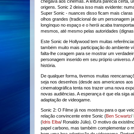
chegava aos cinemas. A leitura parecia certa, 
origens. Sonic 2 deixa isso mais evidente: n
Super Sonic - nuances disso ficam mais clara
olhos grandes (tradicional de um personagem j
longínquo no espaço e o herói acaba transporta
mesmos, até mesmo pelas autoridades (dignas d
Este Sonic de Hollywood tem muitas referênci
também muito mais participação do ambiente v
falta-lhe coragem para se mostrar um verdadeir
personagem inserido em seu próprio universo. A
história.
De qualquer forma, tivemos muitas reencarnaçõ
seja nos desenhos (desde aos americanos aos j
cinematográfica tenta nos trazer uma nova exp
novas audiências. A esperança é que ela siga 
adaptação de videogame.
Sonic 2: O Filme já nos mostrou para o que vei
relação convincente entre Sonic (
Ben Scwartz
/
(
Idris Elba
/ Ronaldo Júlio). O motivo da existê
papel carbono, mas também complementar o mate