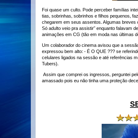
Foi quase um culto. Pode perceber famílias in
tias, sobrinhas, sobrinhos e filhos pequenos, 
chegarem em seus assentos. Algumas breves conv
Só adulto veio pra assistir" enquanto falavam
animações em CG (tão em moda nas últimas d
Um colaborador do cinema avisou que a sessão
expressou bem alto: - É O QUE ??? se referind
celulares ligados na sessão e até referência
Tubers).
Assim que comprei os ingressos, perguntei pel
amassado pois eu não tinha uma proteção dec
S