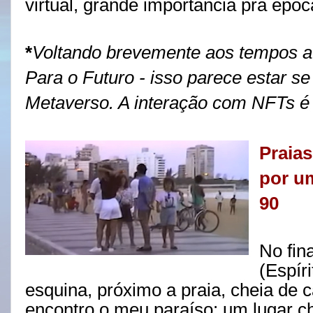
virtual, grande importância pra époc
*
Voltando brevemente aos tempos atu
Para o Futuro - isso parece estar s
Metaverso. A interação com NFTs é
Praias
por u
90
No fin
(Espír
esquina, próximo a praia, cheia de c
encontro o meu paraíso: um lugar c