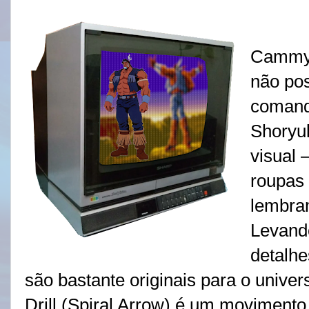
Cammy:
não pos
comando
Shoryuk
visual 
roupas 
lembram
Levand
detalhe
são bastante originais para o univer
Drill (Spiral Arrow) é um moviment