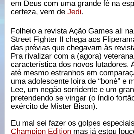
em Deus com uma grande fé na espe
certeza, vem de
Jedi
.
Folheio a revista Ação Games ali n
Street Fighter II chega aos Fliper
das prévias que chegavam às revis
Pra rivalizar com a (agora) veteran
característica dos novos lutadores.
até mesmo estranhos em comparação
uma adolescente loira de “boné” e m
Lee, um negão sorridente e um gra
pretendendo se vingar (o índio fortã
exército de Mister Bison).
Eu mal sei fazer os golpes especiai
Champion Edition
mas já estou louc