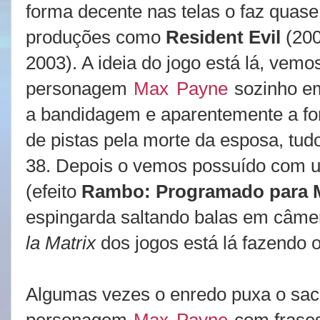
forma decente nas telas o faz quas
produções como
Resident Evil
(200
2003)
. A ideia do jogo está lá, vemo
personagem
Max
Payne
sozinho e
a bandidagem e aparentemente a forç
de pistas pela morte da esposa, tudo
38. Depois o vemos possuído com 
(efeito
Rambo: Programado para 
espingarda saltando balas em câmer
la Matrix
dos jogos está lá fazendo o
Algumas vezes o enredo puxa o sac