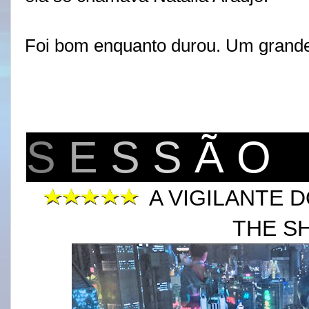
Foi bom enquanto durou. Um grande
S
E
S
S
Ã O
A VIGILANTE 
THE S