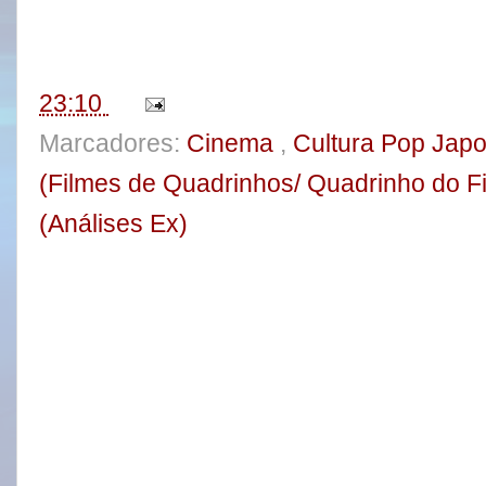
b
t
e
e
o
e
r
o
r
e
k
s
t
23:10
Marcadores:
Cinema
,
Cultura Pop Jap
(Filmes de Quadrinhos/ Quadrinho do F
(Análises Ex)