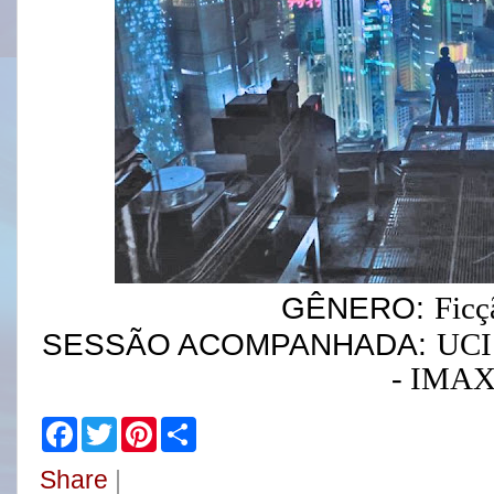
Ficç
GÊNERO:
UCI 
SESSÃO ACOMPANHADA:
- IMAX
F
T
P
S
a
w
i
h
c
i
n
a
Share
|
e
t
t
r