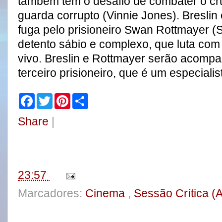
também tem o desafio de combater o cru
guarda corrupto (Vinnie Jones). Breslin 
fuga pelo prisioneiro Swan Rottmayer 
detento sábio e complexo, que luta com
vivo. Breslin e Rottmayer serão acomp
terceiro prisioneiro, que é um especial
F
T
P
S
a
w
i
h
c
i
n
a
Share
|
e
t
t
r
b
t
e
e
o
e
r
o
r
e
k
s
t
23:57
Marcadores:
Cinema
,
Sessão Crítica (