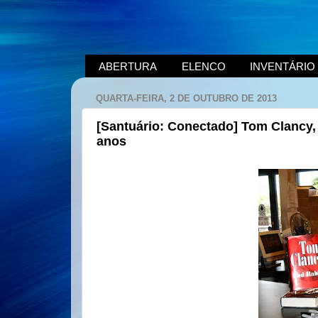
ABERTURA
ELENCO
INVENTÁRIO
QUARTA-FEIRA, 2 DE OUTUBRO DE 2013
[Santuário: Conectado] Tom Clancy, 
anos