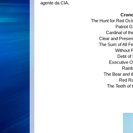
agente da CIA.
Crono
The Hunt for Red Oct
Patriot 
Cardinal of t
Clear and Presen
The Sum of All F
Without
Debt of
Executive O
Rainb
The Bear and t
Red Ra
The Teeth of 