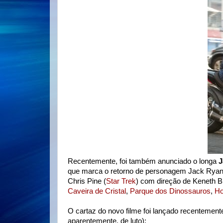
Recentemente, foi também anunciado o longa
J
que marca o retorno de personagem Jack Ryan 
Chris Pine (
Star Trek
) com direção de Keneth B
Caveira de Cristal
,
Parque dos Dinossauros
,
Ho
O cartaz do novo filme foi lançado recentemen
aparentemente, de luto):