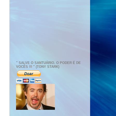
" SALVE O SANTUÁRIO. O PODER É DE
VOCÊS !!! " (TONY STARK)