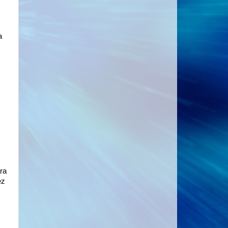
a
ra
ez