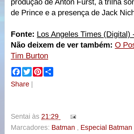
produção de Anton Furst, a trilha s
de Prince e a presença de Jack Nic
Fonte:
Los Angeles Times (Digital) 
Não deixem de ver também:
O Pos
Tim Burton
F
T
P
S
a
w
i
h
c
i
n
a
Share
|
e
t
t
r
b
t
e
e
o
e
r
o
r
e
k
s
t
Sentai
às
21:29
Marcadores:
Batman
,
Especial Batman