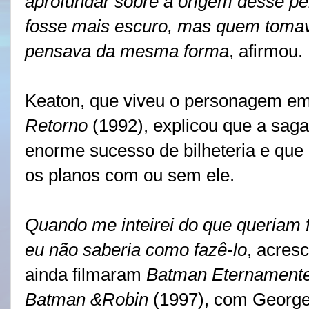
aprofundar sobre a origem desse p
fosse mais escuro, mas quem tomav
pensava da mesma forma
, afirmou.
Keaton, que viveu o personagem e
Retorno
(1992), explicou que a sag
enorme sucesso de bilheteria e que
os planos com ou sem ele.
Quando me inteirei do que queriam 
eu não saberia como fazê-lo
, acres
ainda filmaram
Batman Eternament
Batman &Robin
(1997), com George