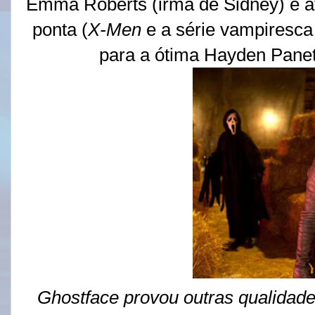
Emma Roberts (irmã de Sidney) e
ponta (
X-Men
e
a série vampiresca
para a ótima Hayden Pane
Ghostface provou outras qualida