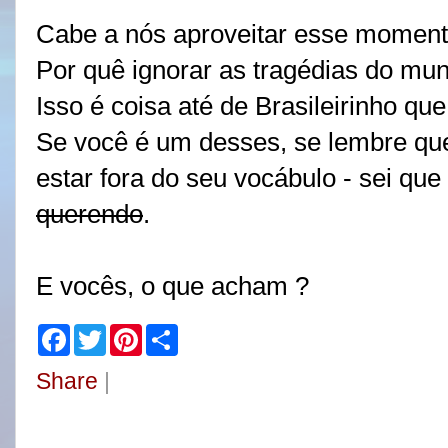
Cabe a nós aproveitar esse moment
Por quê ignorar as tragédias do mu
Isso é coisa até de Brasileirinho que
Se você é um desses, se lembre que
estar fora do seu vocábulo - sei q
querendo
.
E vocês, o que acham ?
F
T
P
S
a
w
i
h
c
i
n
a
Share
|
e
t
t
r
b
t
e
e
o
e
r
o
r
e
k
s