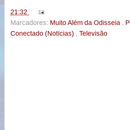
t
21:32
Marcadores:
Muito Além da Odisseia
,
P
Conectado (Notícias)
,
Televisão