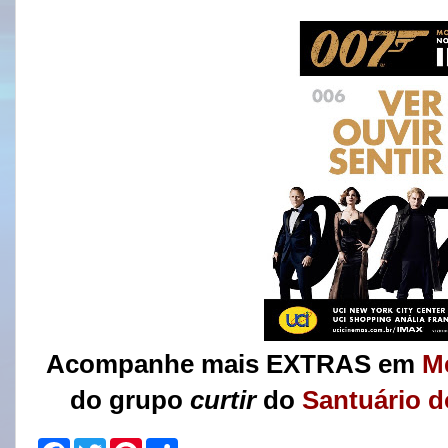
Acompanhe mais EXTRAS em
M
do grupo
curtir
do
Santuário d
F
T
P
S