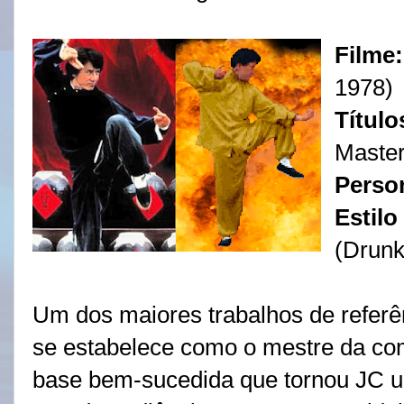
Filme
1978)
Título
Master
Pers
Estilo
(Drunk
Um dos maiores trabalhos de referên
se estabelece como o mestre da co
base bem-sucedida que tornou JC u