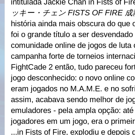
intitulada Jackie Chan in Fists of Fi
ッキー・チェン FISTS OF FIRE 
história ainda mais obscura do que 
foi o grande título a ser desvenda
comunidade online de jogos de luta 
campanha forte de torneios internaci
FightCade 2 então, tudo pareceu for
jogo desconhecido: o novo online c
eram jogados no M.A.M.E. e no sofri
assim, acabava sendo melhor de jog
emuladores - pela ampla opção: at
jogadores em um jogo, era o primeiro
...in Fists of Fire, explodiu e depo