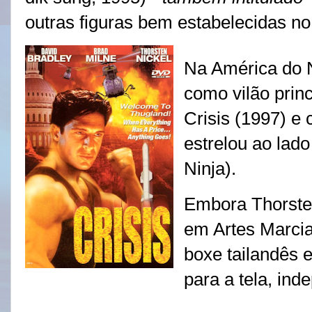
outras figuras bem estabelecidas no
Na América do N
como vilão prin
Crisis (1997) e 
estrelou ao lad
Ninja).
Embora Thorste
em Artes Marcia
boxe tailandês e
para a tela, in