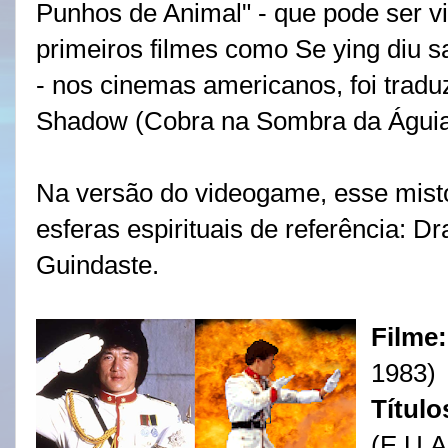
Punhos de Animal" - que pode ser v
primeiros filmes como Se ying diu sa
- nos cinemas americanos, foi trad
Shadow (Cobra na Sombra da Águi
Na versão do videogame, esse misto
esferas espirituais de referência: D
Guindaste.
Filme
1983)
Título
(E.U.A