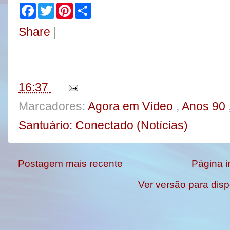
F
T
P
S
a
w
i
h
c
i
n
a
Share
|
e
t
t
r
b
t
e
e
o
e
r
o
r
e
k
s
t
16:37
Marcadores:
Agora em Vídeo
,
Anos 90
Santuário: Conectado (Notícias)
Postagem mais recente
Página in
Ver versão para disp