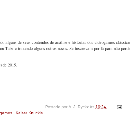
do alguns de seus conteúdos de análise e histórias dos videogames clássico
u Tube e trazendo alguns outros novos. Se inscrevam por lá para não perd
desde 2015.
Postado por
A. J. Ryckz
às
16:24
eogames
,
Kaiser Knuckle