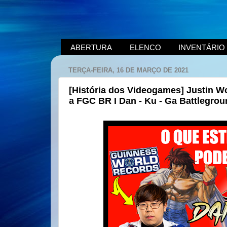
ABERTURA
ELENCO
INVENTÁRIO
TERÇA-FEIRA, 16 DE MARÇO DE 2021
[História dos Videogames] Justin 
a FGC BR I Dan - Ku - Ga Battlegro