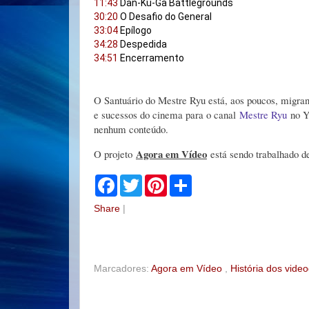
11:43
30:20
33:04
34:28
34:51
 Encerramento
O Santuário do Mestre Ryu está, aos poucos, migran
e sucessos do cinema para o canal
Mestre Ryu
no Yo
nenhum conteúdo.
Agora em Vídeo
O projeto
está sendo trabalhado 
F
T
P
S
a
w
i
h
c
i
n
a
Share
|
e
t
t
r
b
t
e
e
o
e
r
o
r
e
k
s
t
Marcadores:
Agora em Vídeo
,
História dos vid