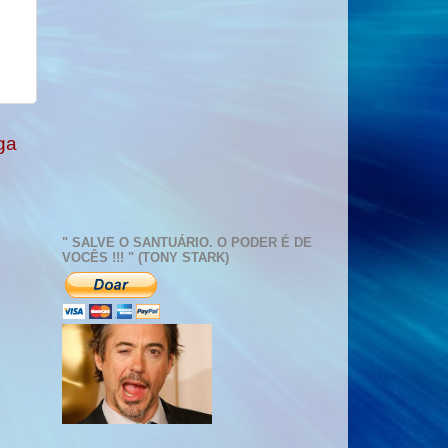
ga
" SALVE O SANTUÁRIO. O PODER É DE
VOCÊS !!! " (TONY STARK)