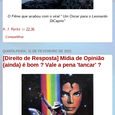
O Filme que acabou com o viral " Um Oscar para o Leonardo
DiCaprio"
A. J. Ryckz
às
22:36
Compartilhar
QUINTA-FEIRA, 11 DE FEVEREIRO DE 2021
[Direito de Resposta] Mídia de Opinião
(ainda) é bom ? Vale a pena 'tancar' ?