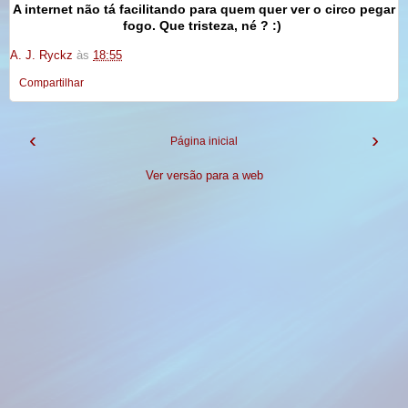
A internet não tá facilitando para quem quer ver o circo pegar
fogo. Que tristeza, né ? :)
A. J. Ryckz
às
18:55
Compartilhar
‹
›
Página inicial
Ver versão para a web