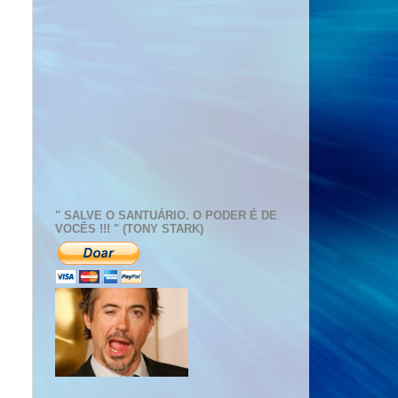
" SALVE O SANTUÁRIO. O PODER É DE
VOCÊS !!! " (TONY STARK)