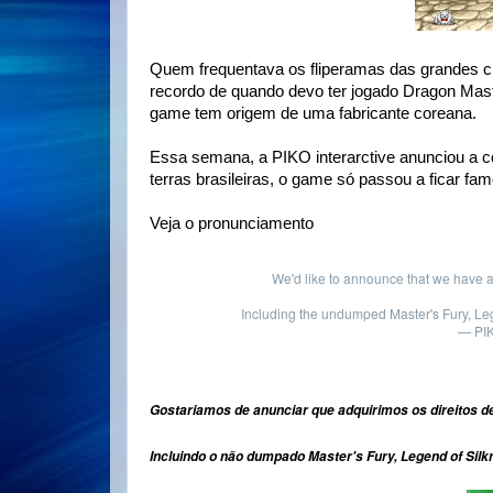
Quem frequentava os fliperamas das grandes 
recordo de quando devo ter jogado Dragon Mast
game tem origem de uma fabricante coreana.
Essa semana, a PIKO interarctive anunciou a 
terras brasileiras, o game só passou a ficar f
Veja o pronunciamento
We'd like to announce that we have 
Including the undumped Master's Fury, Le
— PIK
Gostariamos de anunciar que adquirimos os direitos d
Incluindo o não dumpado Master's Fury, Legend of Silk