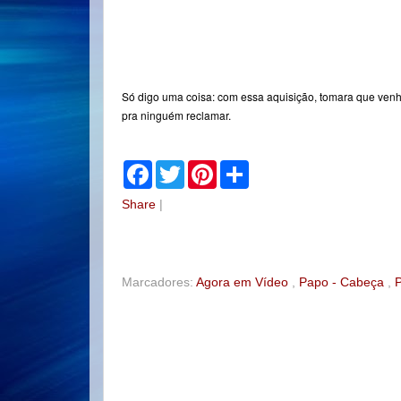
Só digo uma coisa: com essa aquisição, tomara que ven
pra ninguém reclamar.
F
T
P
S
a
w
i
h
c
i
n
a
Share
|
e
t
t
r
b
t
e
e
o
e
r
o
r
e
k
s
t
Marcadores:
Agora em Vídeo
,
Papo - Cabeça
,