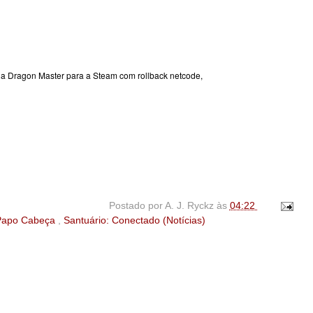
ha Dragon Master para a Steam com rollback netcode,
Postado por
A. J. Ryckz
às
04:22
Papo Cabeça
,
Santuário: Conectado (Notícias)