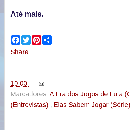
Até mais.
F
T
P
S
a
w
i
h
c
i
n
a
Share
|
e
t
t
r
b
t
e
e
o
e
r
o
r
e
k
s
t
10:00
Marcadores:
A Era dos Jogos de Luta 
(Entrevistas)
,
Elas Sabem Jogar (Série