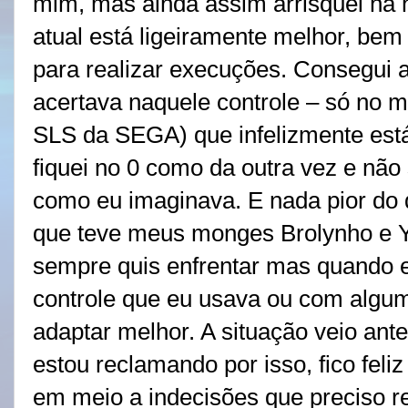
mim, mas ainda assim arrisquei na 
atual está ligeiramente melhor, be
para realizar execuções. Consegui a
acertava naquele controle – só no
SLS da SEGA) que infelizmente est
fiquei no 0 como da outra vez e não
como eu imaginava. E nada pior do
que teve meus monges Brolynho e 
sempre quis enfrentar mas quando eu
controle que eu usava ou com algu
adaptar melhor. A situação veio an
estou reclamando por isso, fico feli
em meio a indecisões que preciso r