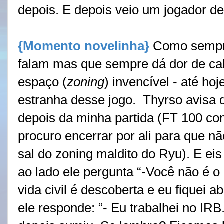
depois. E depois veio um jogador d
{Momento novelinha}
Como sempr
falam mas que sempre dá dor de c
espaço (
zoning
) invencível - até ho
estranha desse jogo.
Thyrso avisa 
depois da minha partida (FT 100 c
procuro encerrar por ali para que n
sal do zoning maldito do Ryu). E ei
ao lado ele pergunta “-Você não é o
vida civil é descoberta e eu fiquei 
ele responde: “- Eu trabalhei no IR