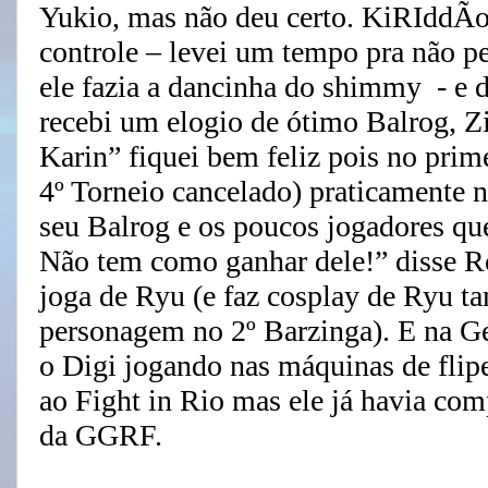
Yukio, mas não deu certo. KiRIddÃo 
controle – levei um tempo pra não p
ele fazia a dancinha do shimmy - e d
recebi um elogio de ótimo Balrog, Zi
Karin” fiquei bem feliz pois no prim
4º Torneio cancelado) praticamente 
seu Balrog e os poucos jogadores qu
Não tem como ganhar dele!” disse
joga de Ryu (e faz cosplay de Ryu t
personagem no 2º Barzinga). E na G
o Digi jogando nas máquinas de flipe
ao Fight in Rio mas ele já havia com
da GGRF.