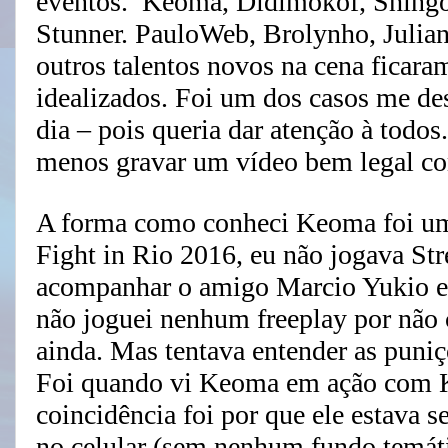
eventos. Keoma, Didimokof, Shingol
Stunner. PauloWeb, Brolynho, Julia
outros talentos novos na cena ficara
idealizados. Foi um dos casos me de
dia – pois queria dar atenção à todos
menos gravar um vídeo bem legal c
A forma como conheci Keoma foi um
Fight in Rio 2016, eu não jogava Stre
acompanhar o amigo Marcio Yukio e 
não joguei nenhum freeplay por não
ainda. Mas tentava entender as puniçõ
Foi quando vi Keoma em ação com Kar
coincidência foi por que ele estava 
no celular (sem nenhum fundo temát