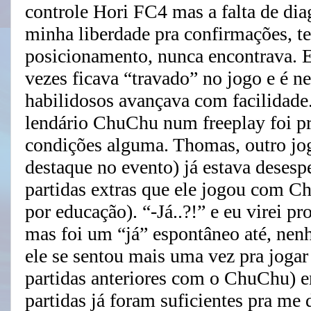
controle Hori FC4 mas a falta de di
minha liberdade pra confirmações, t
posicionamento, nunca encontrava. E 
vezes ficava “travado” no jogo e é ne
habilidosos avançava com facilidade.
lendário ChuChu num freeplay foi pr
condições alguma. Thomas, outro jo
destaque no evento) já estava desespe
partidas extras que ele jogou com C
por educação). “-Já..?!” e eu virei p
mas foi um “já” espontâneo até, nen
ele se sentou mais uma vez pra joga
partidas anteriores com o ChuChu) en
partidas já foram suficientes pra me 