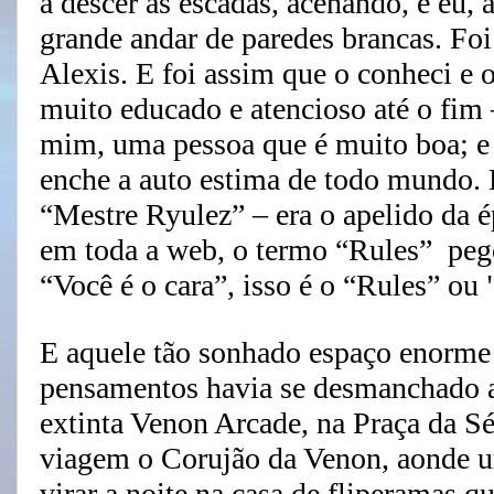
a descer as escadas, acenando, e eu,
grande andar de paredes brancas. Foi
Alexis. E foi assim que o conheci e
muito educado e atencioso até o fim
mim, uma pessoa que é muito boa; e
enche a auto estima de todo mundo.
“Mestre Ryulez” – era o apelido da é
em toda a web, o termo “Rules” peg
“Você é o cara”, isso é o “Rules” ou
E aquele tão sonhado espaço enorm
pensamentos havia se desmanchado a
extinta Venon Arcade, na Praça da 
viagem
o Corujão da Venon
, aonde 
virar a noite na casa de fliperamas q