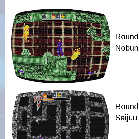
Round
Nobun
Round
Seijuu