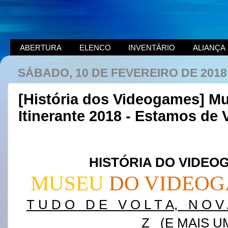
ABERTURA
ELENCO
INVENTÁRIO
ALIANÇA
SÁBADO, 10 DE FEVEREIRO DE 2018
[História dos Videogames] 
Itinerante 2018 - Estamos de V
HISTÓRIA DO VIDEO
MUSEU
DO VIDEO
T U D O
D E
V O L T A,
N O V 
Z
(E MAIS 