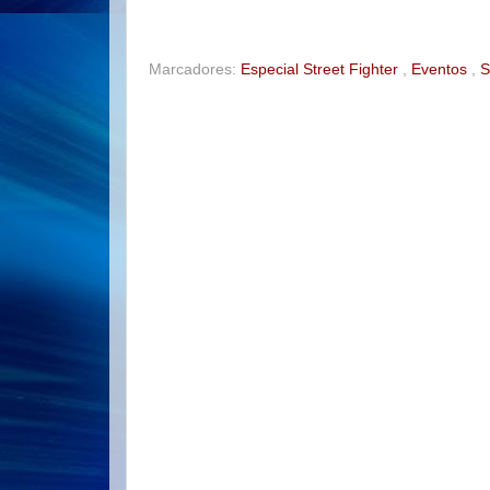
o
e
r
o
r
e
k
s
t
Marcadores:
Especial Street Fighter
,
Eventos
,
S