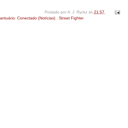
Postado por
A. J. Ryckz
às
21:57
antuário: Conectado (Notícias)
,
Street Fighter