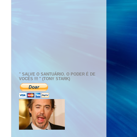
" SALVE O SANTUÁRIO. O PODER É DE
VOCÊS !!! " (TONY STARK)