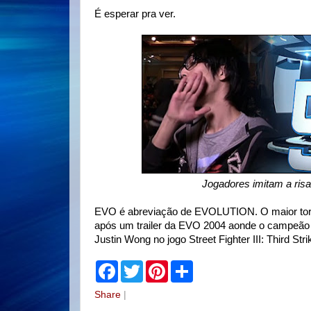
É esperar pra ver.
Jogadores imitam a ris
EVO é abreviação de EVOLUTION. O maior torne
após um trailer da EVO 2004 aonde o campeão 
Justin Wong no jogo Street Fighter III: Third Stri
F
T
P
S
a
w
i
h
c
i
n
a
Share
|
e
t
t
r
b
t
e
e