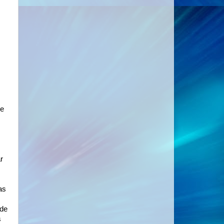
ue
r
as
 de
s