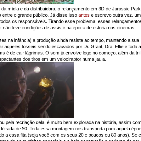
da mídia e da distribuidora, o relançamento em 3D de Jurassic Park
entre o grande público. Já disse isso
antes
e escrevo outra vez, u
r todos os responsáveis. Tirando esse problema, esses relançamento
 não teve condições de assistir na época de estréia nos cinemas.
es na infância) a produção ainda resiste ao tempo, mantendo a sua
 aqueles fósseis sendo escavados por Dr. Grant, Dra. Ellie e toda a
s é de cair lágrimas. O som já envolve logo no começo, além da tri
mpactantes dos tiros em um velociraptor numa jaula.
ou pela recriação dela, é muito bem explorada na história, assim co
 década de 90. Toda essa montagem nos transporta para aquela époc
do a essa fita (seja você com os seus 20 e poucos ou 80 anos). Se 