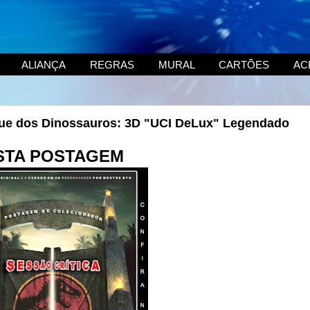
ALIANÇA
REGRAS
MURAL
CARTÕES
AC
rque dos Dinossauros: 3D "UCI DeLux" Legendado
STA POSTAGEM