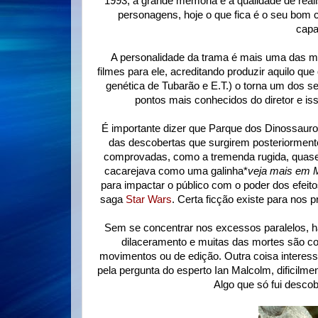
1993, a grande memória é a qualidade de real
personagens, hoje o que fica é o seu bom 
capa
A personalidade da trama é mais uma das mui
filmes para ele, acreditando produzir aquilo qu
genética de Tubarão e E.T.) o torna um dos s
pontos mais conhecidos do diretor e i
É importante dizer que Parque dos Dinossauro
das descobertas que surgirem posteriorme
comprovadas, como a tremenda rugida, quase 
cacarejava como uma galinha*
veja mais em 
para impactar o público com o poder dos efeit
saga
Star Wars
. Certa ficção existe para nos 
Sem se concentrar nos excessos paralelos, há 
dilaceramento e muitas das mortes são c
movimentos ou de edição. Outra coisa interessa
pela pergunta do esperto Ian Malcolm, dificilme
Algo que só fui descob