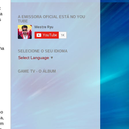
:
ma
A EMISSORA OFICIAL ESTÁ NO YOU
s
TUBE
lha
SELECIONE O SEU IDIOMA
Select Language
▼
GAME TV - O ÁLBUM
mo
a,
em