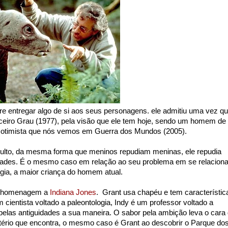
re entregar algo de si aos seus personagens. ele admitiu uma vez q
erceiro Grau (1977), pela visão que ele tem hoje, sendo um homem de
nal otimista que nós vemos em Guerra dos Mundos (2005).
dulto, da mesma forma que meninos repudiam meninas, ele repudia
lidades. É o mesmo caso em relação ao seu problema em se relaciona
gia, a maior criança do homem atual.
ma homenagem a
Indiana Jones
. Grant usa chapéu e tem característic
 cientista voltado a paleontologia, Indy é um professor voltado a
elas antiguidades a sua maneira. O sabor pela ambição leva o cara
ério que encontra, o mesmo caso é Grant ao descobrir o Parque do