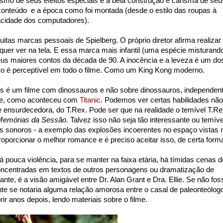
ismo de seus efeitos especiais e a bela construção e carisma de seu
conteúdo e a época como foi montada (desde o estilo das roupas à
cidade dos computadores).
tas marcas pessoais de Spielberg. O próprio diretor afirma realizar
e quer ver na tela. E essa marca mais infantil (uma espécie misturand
eus maiores contos da década de 90. A inocência e a leveza é um do
sso é perceptível em todo o filme. Como um King Kong moderno.
s é um filme com dinossauros e não sobre dinossauros, independen
nte, como aconteceu com
Titanic
. Podemos ver certas habilidades não
ensurdecedora, do T.Rex. Pode ser que na realidade o temível T.Re
Memórias da Sessão
. Talvez isso não seja tão interessante ou temíve
os sonoros - a exemplo das explosões incoerentes no espaço vistas 
proporcionar o melhor romance e é preciso aceitar isso, de certa form
pouca violência, para se manter na faixa etária, há tímidas cenas d
oncentradas em textos de outros personagens ou dramatização de
nte, é a visão amigável entre Dr. Alan Grant e Dra. Ellie. Se não fos
nte se notaria alguma relação amorosa entre o casal de paleonteólog
rir anos depois, lendo materiais sobre o filme.