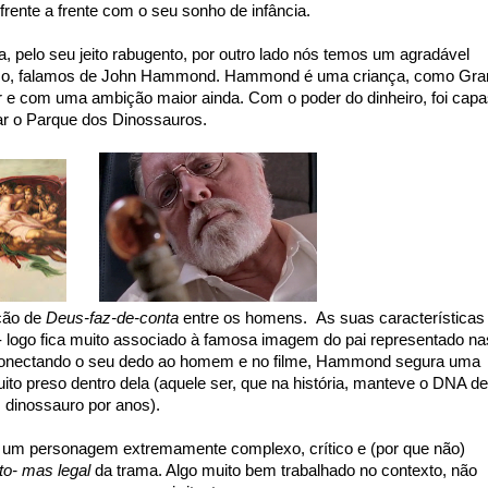
frente a frente com o seu sonho de infância.
 pelo seu jeito rabugento, por outro lado nós temos um agradável
 caso, falamos de John Hammond. Hammond é uma criança, como Gran
 e com uma ambição maior ainda. Com o poder do dinheiro, foi capa
ar o Parque dos Dinossauros.
ção de
Deus-faz-de-conta
entre os homens. As suas características
 - logo fica muito associado à famosa imagem do pai representado na
á conectando o seu dedo ao homem e no filme, Hammond segura uma
o preso dentro dela (aquele ser, que na história, manteve o DNA de
dinossauro por anos).
, um personagem extremamente complexo, crítico e (por que não)
to- mas legal
da trama. Algo muito bem trabalhado no contexto, não