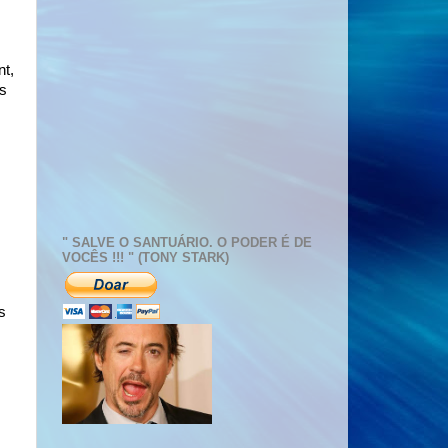
t,
s
" SALVE O SANTUÁRIO. O PODER É DE
VOCÊS !!! " (TONY STARK)
s