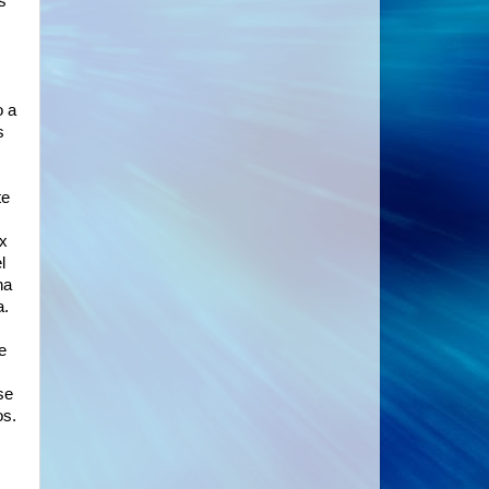
s
o a
s
te
x
l
na
a.
e
se
os.