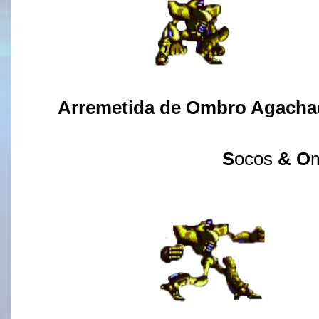
Arremetida de Ombro Agach
S
ocos
& O