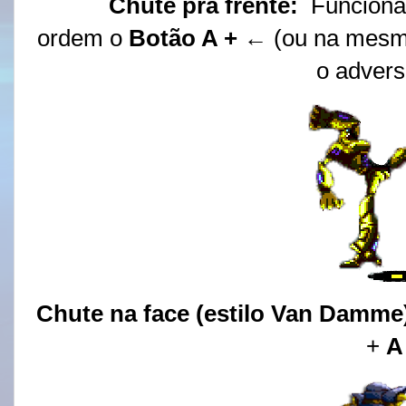
Chute pra frente:
Funciona
ordem o
Botão A +
← (ou na mesma
o advers
Chute na face (estilo Van Damme
+
A