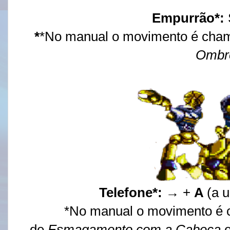
Empurrão*:
*
*No manual o movimento é cha
Ombr
Telefone*:
→ +
A
(a 
*No manual o movimento é
de
Esmagamento com a Cabeça