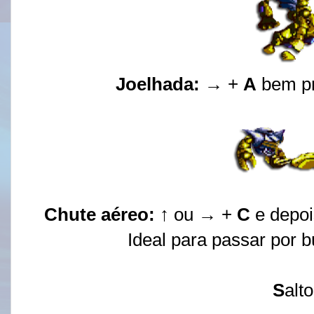
Joelhada:
→ +
A
bem pr
Chute aéreo:
↑ ou → +
C
e depoi
Ideal para passar por b
S
alt