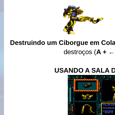
Destruindo um Ciborgue em Col
destroços (
A +
←)
USANDO A SALA