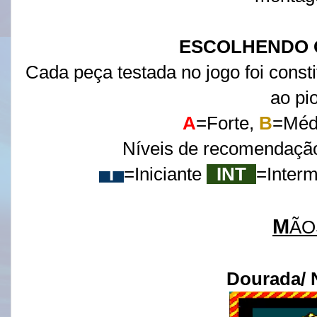
ESCOLHENDO 
Cada peça testada no jogo foi const
ao pio
A
=Forte,
B
=Méd
Níveis de recomendação
I
=Iniciante
INT
=Interm
M
ÃO
Dourada/ 