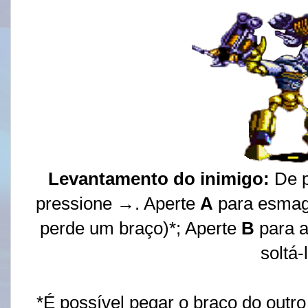
Levantamento do inimigo:
De p
pressione →. Aperte
A
para esmaga
perde um braço)*; Aperte
B
para a
soltá-
*É possível pegar o braço do outr