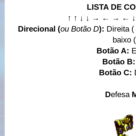
LISTA DE 
↑ ↑ ↓ ↓ → ← → ← 
Direcional (
ou Botão D
):
Direita 
baixo (
Botão A:
E
Botão B:
Botão C:
D
efesa