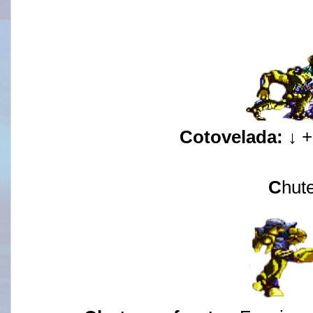
Cotovelada:
↓ 
C
hut