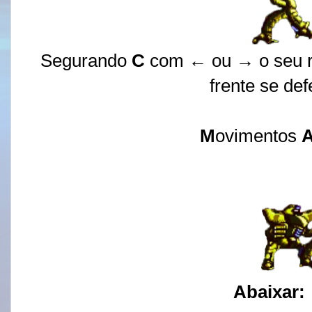
Segurando
C
com ← ou
→ o seu r
frente se de
M
ovimentos
Abaixar