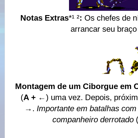
Notas Extras
*¹ ²
:
Os chefes de n
arrancar seu braço 
Montagem de um
Ciborgue
em C
(
A +
←) uma vez. Depois, próximo
→.
Importante em batalhas com 
companheiro derrotado