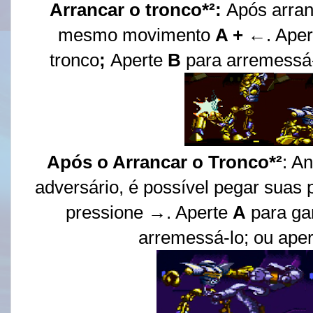
Arrancar o tronco*²:
Após arran
mesmo movimento
A +
←. Ape
tronco
;
Aperte
B
para arremessá-
Após o Arrancar o Tronco*²
: A
adversário, é possível pegar suas 
pressione →. Aperte
A
para
ga
arremessá-lo; ou ape