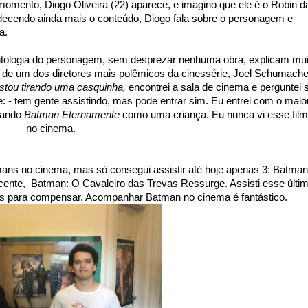
mento, Diogo Oliveira (22) aparece, e imagino que ele é o Robin d
decendo ainda mais o conteúdo, Diogo fala sobre o personagem e
a.
itologia do personagem, sem desprezar nenhuma obra, explicam mui
é de um dos diretores mais polêmicos da cinessérie, Joel Schumache
stou tirando uma casquinha,
encontrei a sala de cinema e perguntei 
: - tem gente assistindo, mas pode entrar sim. Eu entrei com o maio
ciando
Batman Eternamente
como uma criança. Eu nunca vi esse fil
no cinema.
tmans no cinema, mas só consegui assistir até hoje apenas 3: Batman
cente, Batman: O Cavaleiro das Trevas Ressurge. Assisti esse últi
is para compensar. Acompanhar Batman no cinema é fantástico.