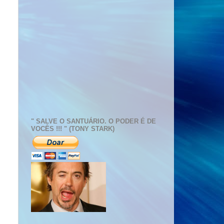
" SALVE O SANTUÁRIO. O PODER É DE
VOCÊS !!! " (TONY STARK)