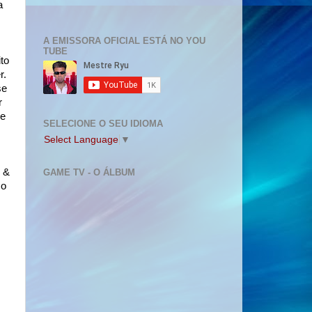
a
A EMISSORA OFICIAL ESTÁ NO YOU
TUBE
to
r.
se
r
me
SELECIONE O SEU IDIOMA
Select Language
▼
 &
GAME TV - O ÁLBUM
mo