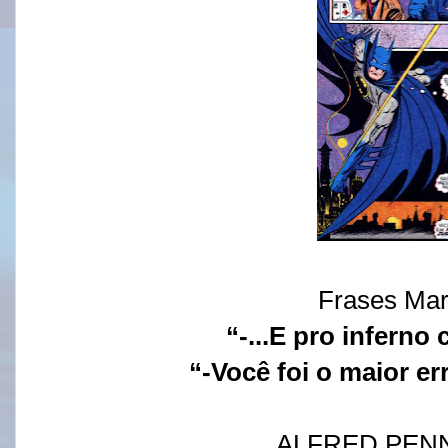
Frases Mar
“-...E pro infern
“-Você foi o maior e
ALFRED PE