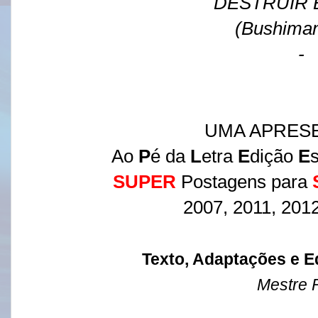
DESTRUIR
(Bushima
-
UMA APRES
Ao
P
é da
L
etra
E
dição
E
SUPER
Postagens para
2007, 2011, 201
Texto, Adaptações e E
Mestre 