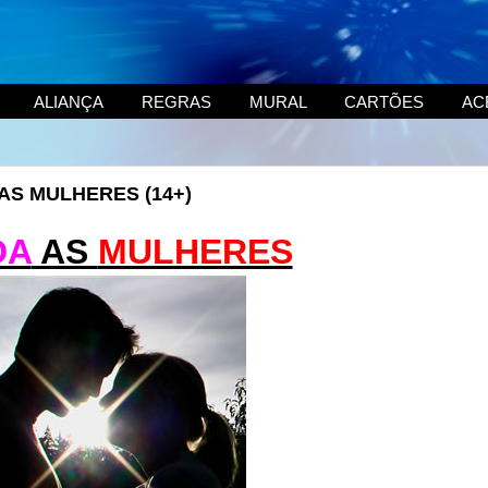
ALIANÇA
REGRAS
MURAL
CARTÕES
AC
A AS MULHERES (14+)
DA
AS
MULHERES