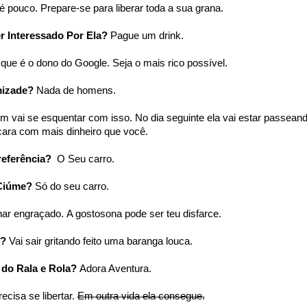
é pouco. Prepare-se para liberar toda a sua grana.
r Interessado Por Ela?
Pague um drink.
 que é o dono do Google.
Seja o mais rico possível.
izade?
Nada de homens.
nem vai se esquentar com isso. No dia seguinte ela vai estar passean
ara com mais dinheiro que você.
referência?
O Seu carro.
Ciúme?
Só do seu carro.
har engraçado.
A gostosona pode ser teu disfarce.
M?
Vai sair gritando feito uma baranga louca.
 do Rala e Rola?
Adora Aventura.
recisa se libertar.
Em outra vida ela consegue.