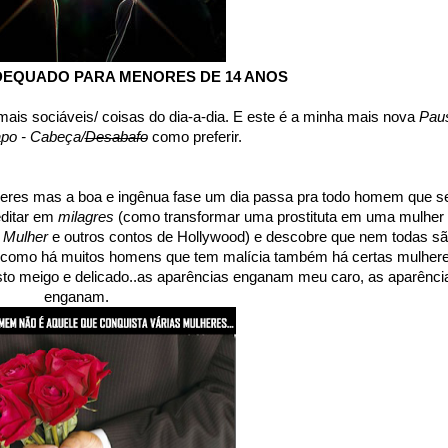
ADEQUADO PARA MENORES DE 14 ANOS
ais sociáveis/ coisas do dia-a-dia. E este é a minha mais nova
Pau
apo - Cabeça/
Desabafo
como preferir.
heres mas a boa e ingênua fase um dia passa pra todo homem que s
editar em
milagres
(como transformar uma prostituta em uma mulher
 Mulher
e outros contos de Hollywood) e descobre que nem todas s
m como há muitos homens que tem malícia também há certas mulher
to meigo e delicado..as aparências enganam meu caro, as aparênci
enganam.