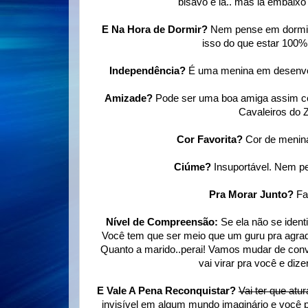
bisavó e lá.. mas lá embaixo
E Na Hora de Dormir?
Nem pense em dormir
isso do que estar 100%
Independência?
É uma menina em desenvolv
Amizade?
Pode ser uma boa amiga assim co
Cavaleiros do 
Cor Favorita?
Cor de menin
Ciúme?
Insuportável. Nem pe
Pra Morar Junto?
Fa
Nível de Compreensão:
Se ela não se ident
Você tem que ser meio que um guru pra agrad
Quanto a marido..perai! Vamos mudar de conv
vai virar pra você e diz
E Vale A Pena Reconquistar?
Vai ter que atu
invisível em algum mundo imaginário e você p