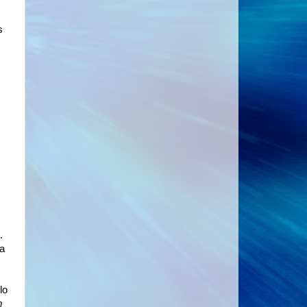
s
.
a
lo
m