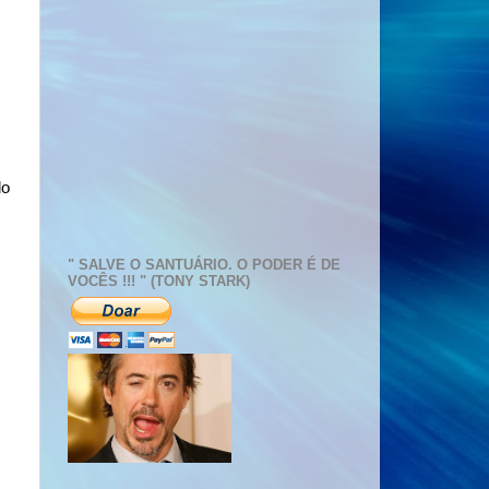
do
" SALVE O SANTUÁRIO. O PODER É DE
VOCÊS !!! " (TONY STARK)