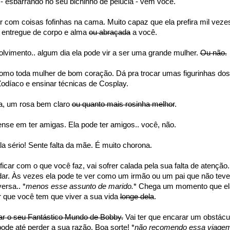
 - esbarrando no seu bichinho de pelúcia - vem você.
 com coisas fofinhas na cama.
Muito capaz que ela prefira mil veze
 entregue de corpo e alma
ou abraçada
a você.
imento.. algum dia ela pode vir a ser uma grande mulher.
Ou não.
mo toda mulher de bom coração. Dá pra trocar umas figurinhas dos
Zodíaco e ensinar técnicas de Cosplay.
a, um rosa bem claro
ou quanto mais rosinha melhor
.
nse em ter amigas. Ela pode ter amigos.. você, não.
la sério!
Sente falta da mãe. É muito chorona.
ificar com o que você faz, vai sofrer calada pela sua falta de atenção.
ar. Às vezes ela pode te ver como um irmão ou um pai que não teve
ersa.. *
menos esse assunto de marido.
* Chega um momento que el
er que você tem que viver a sua vida
longe dela
.
rar o seu Fantástico Mundo de Bobby.
Vai ter que encarar um obstácu
ode até perder a sua razão. Boa sorte! *
não recomendo essa viage