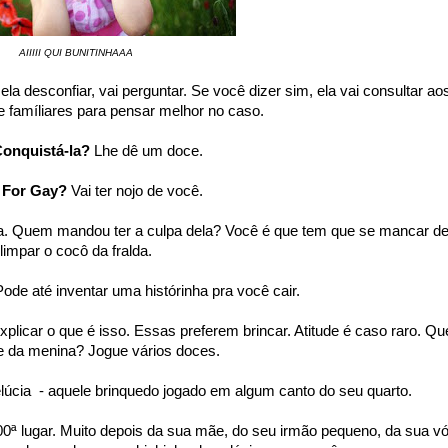
AIIIII QUI BUNITINHAAA
ela desconfiar, vai perguntar. Se você dizer sim, ela vai consultar ao
 famíliares para pensar melhor no caso.
onquistá-la?
Lhe dê um doce.
u For Gay?
Vai ter nojo de você.
nda. Quem mandou ter a culpa
dela? Você é que tem que se mancar d
limpar o cocô da fralda.
Pode até inventar uma histórinha pra você cair.
xplicar o que é isso. Essas preferem brincar. Atitude é caso raro. Qu
e da menina? Jogue vários doces.
elúcia - aquele brinquedo jogado em algum canto do seu quarto.
0ª lugar. Muito depois da sua mãe, do seu irmão pequeno, da sua vó