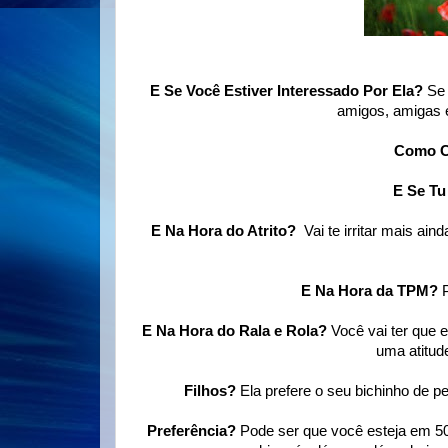
E Se Você Estiver Interessado Por Ela?
Se 
amigos, amigas e
Como C
E Se T
E Na Hora do Atrito?
Vai te irritar mais ai
E Na Hora da TPM?
E Na Hora do Rala e Rola?
Você vai ter que e
uma atitud
Filhos?
Ela prefere o seu bichinho de p
Preferência?
Pode ser que você esteja em 50