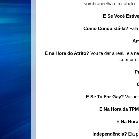
sombrancelha e o cabelo - 
E Se Você Estive
Como Conquistá-la?
Fala
Am
E na Hora do Atrito?
Vou te dar a real.. ela 
com um c
P
E Se Tu For Gay?
Vai ac
E Na Hora da TP
E Na Hora
Independência?
Ela p