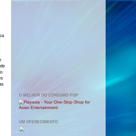
sa
e
 de
ão
es
as
O MELHOR DO CONSUMO POP
UM OFERECIMENTO