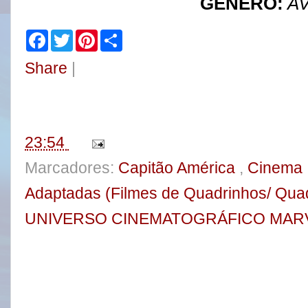
GÊNERO:
AV
F
T
P
S
a
w
i
h
c
i
n
a
Share
|
e
t
t
r
b
t
e
e
o
e
r
o
r
e
k
s
t
23:54
Marcadores:
Capitão América
,
Cinema
Adaptadas (Filmes de Quadrinhos/ Qua
UNIVERSO CINEMATOGRÁFICO MAR