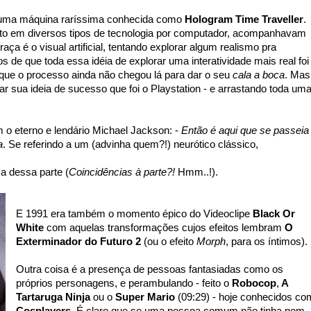
 uma máquina raríssima conhecida como
Hologram Time Traveller
.
o em diversos tipos de tecnologia por computador, acompanhavam
ça é o visual artificial, tentando explorar algum realismo pra
os de que toda essa idéia de explorar uma interatividade mais real foi
 que o processo ainda não chegou lá para dar o seu
cala a boca
. Mas
tar sua ideia de sucesso que foi o Playstation - e arrastando toda um
 o eterno e lendário Michael Jackson: -
Então é aqui que se passeia
a
. Se referindo a um (advinha quem?!) neurótico clássico,
 dessa parte (
Coincidências à parte?!
Hmm..!).
E 1991 era também o momento épico do Videoclipe
Black Or
White
com aquelas transformações cujos efeitos lembram
O
Exterminador do Futuro 2
(ou o efeito
Morph
, para os íntimos).
Outra coisa é a presença de pessoas fantasiadas como os
próprios personagens, e perambulando - feito o
Robocop
,
A
Tartaruga Ninja
ou o
Super Mario
(09:29) - hoje conhecidos c