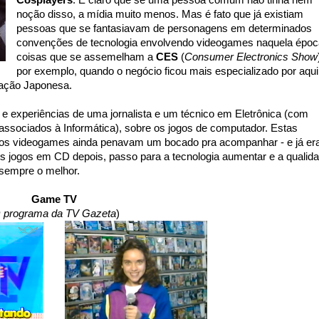
Cosplayers
. É claro que se uma pessoa comum não tinha nem
noção disso, a mídia muito menos. Mas é fato que já existiam
pessoas que se fantasiavam de personagens em determinados
convenções de tecnologia envolvendo videogames naquela époc
coisas que se assemelham a
CES
(
Consumer Electronics Show
por exemplo, quando o negócio ficou mais especializado por aqui
mação Japonesa.
s e experiências de uma jornalista e um técnico em Eletrônica (com
 associados à Informática), sobre os jogos de computador. Estas
 os videogames ainda penavam um bocado pra acompanhar - e já er
s jogos em CD depois, passo para a tecnologia aumentar e a qualid
é sempre o melhor.
Game TV
 programa da TV Gazeta
)