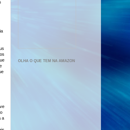
s
ia
us
gos
que
OLHA O QUE TEM NA AMAZON
e
ue
ive
po
a a
ais