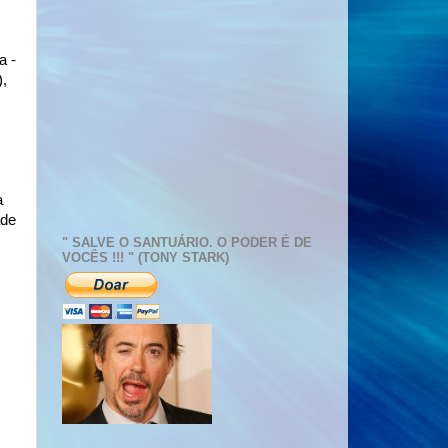
a -
),
a
ade
" SALVE O SANTUÁRIO. O PODER É DE
VOCÊS !!! " (TONY STARK)