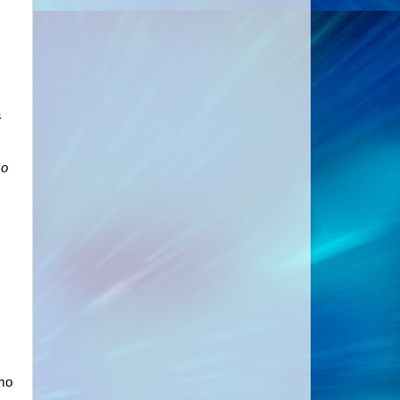
a
 o
omo