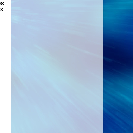
oto
de