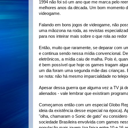
1994 não foi só um ano que me marca pelo re
melhores anos da década. Um bom momento dos
videogame.
Falando em bons jogos de videogame, não poss
uma mãozona na roda, as revistas especializa
para nos inteirar mais sobre o que rola ao redo
Então, muito que raramente, se deparar com u
e continua sendo nessa mídia convencional. De
eletrônicos, a mídia caiu de malha. Pois é, qua
é bem possível que hoje os games tragam alg
um dia foram uma segunda mãe das crianças. 
se nota: não há mesmo imparcialidade no telejo
Apesar dessa guerra que alguma vez a TV já d
alienados - vale lembrar que existiram progra
Começamos então com um especial Globo Repó
ideia da existência desse especial na época). 
"olha, chamaram o Sonic de gato" eu considero
sociedade Brasileira envolvida com games nes
população mais jovem (na faixa entre 10 e 16