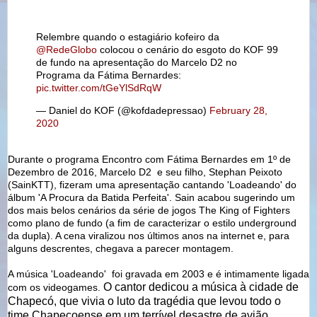
Relembre quando o estagiário kofeiro da
@RedeGlobo
colocou o cenário do esgoto do KOF 99
de fundo na apresentação do Marcelo D2 no
Programa da Fátima Bernardes:
pic.twitter.com/tGeYlSdRqW
— Daniel do KOF (@kofdadepressao)
February 28,
2020
Durante o programa Encontro com Fátima Bernardes em 1º de
Dezembro de 2016, Marcelo D2 e seu filho, Stephan Peixoto
(SainKTT), fizeram uma apresentação cantando 'Loadeando' do
álbum 'A Procura da Batida Perfeita'. Sain acabou sugerindo um
dos mais belos cenários da série de jogos The King of Fighters
como plano de fundo (a fim de caracterizar o estilo underground
da dupla). A cena viralizou nos últimos anos na internet e, para
alguns descrentes, chegava a parecer montagem.
A música 'Loadeando' foi gravada em 2003 e é intimamente ligada
O cantor dedicou a música à cidade de
com os videogames.
Chapecó, que vivia o luto da tragédia que levou todo o
time
Chapecoense em um terrível desastre
de avião.