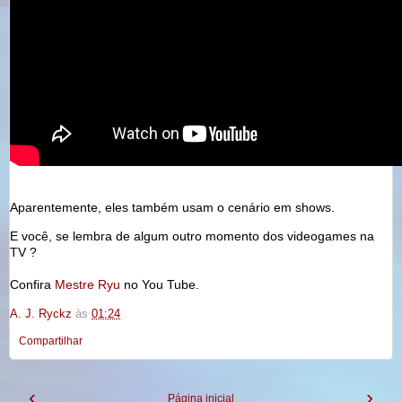
Aparentemente, eles também usam o cenário em shows.
E você, se lembra de algum outro momento dos videogames na
TV ?
Confira
Mestre Ryu
no You Tube.
A. J. Ryckz
às
01:24
Compartilhar
‹
›
Página inicial