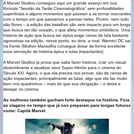
A Marvel Studios conseguiu aqui um grande avanço em sua
fórmula “Sessão da Tarde Cinematográfica” sem profundidades
superficiais e alguns momentos que passam a se tornar marcantes
com o tempo em que passamos a pensar neles. Porém, nem tudo
são flores – a edição das batalhas são sem impacto para um longa
que busca ser tão ousado, o que afeta momentos simbólicos. Uma
história de ação que busca ser épica exige cenas de luta bastante
agressivas na edição, nesse ponto, eu diria, a rival, Warner/ DC sai
na frente (Mulher-Maravilha consegue dosar de forma excelente
essa sensação de história épica e lutas impactantes).
A Marvel Studios já prova que sabe fazer história, criar um visual
deslumbrante e atualizar seus Super-Heróis para o cinema do
Século XXI. Agora, o que ela precisa nos provar, são de cenas de
ação impactantes, principalmente as lutas, algo que ela faz muito
bem nos quadrinhos – mais do que sua obrigação – e deixa a
desejar no cinema.
As mulheres também ganham forte destaque na história. Fora
as viagens no tempo que já nos preparam para longas futuros
como: Capitã Marvel.