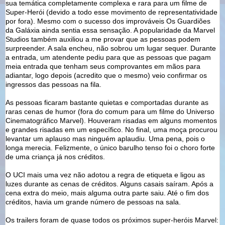
sua temática completamente complexa e rara para um filme de
Super-Herói (devido a todo esse movimento de representatividade
por fora). Mesmo com o sucesso dos improváveis Os Guardiões
da Galáxia ainda sentia essa sensação. A popularidade da Marvel
Studios também auxiliou a me provar que as pessoas podem
surpreender. A sala encheu, não sobrou um lugar sequer. Durante
a entrada, um atendente pediu para que as pessoas que pagam
meia entrada que tenham seus comprovantes em mãos para
adiantar, logo depois (acredito que o mesmo) veio confirmar os
ingressos das pessoas na fila.
As pessoas ficaram bastante quietas e comportadas durante as
raras cenas de humor (fora do comum para um filme do Universo
Cinematográfico Marvel). Houveram risadas em alguns momentos
e grandes risadas em um específico. No final, uma moça procurou
levantar um aplauso mas ninguém aplaudiu. Uma pena, pois o
longa merecia. Felizmente, o único barulho tenso foi o choro forte
de uma criança já nos créditos.
O UCI mais uma vez não adotou a regra de etiqueta e ligou as
luzes durante as cenas de créditos. Alguns casais saíram. Após a
cena extra do meio, mais alguma outra parte saiu. Até o fim dos
créditos, havia um grande número de pessoas na sala.
Os trailers foram de quase todos os próximos super-heróis Marvel: