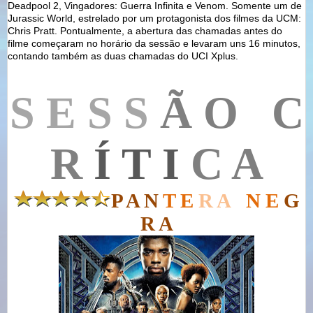
Deadpool 2, Vingadores: Guerra Infinita e Venom. Somente um de
Jurassic World, estrelado por um protagonista dos filmes da UCM:
Chris Pratt. Pontualmente, a abertura das chamadas antes do
filme começaram no horário da sessão e levaram uns 16 minutos,
contando também as duas chamadas do UCI Xplus.
S E S S
Ã O C
R
Í T I
C A
P A N
T E
R A
N
E
G
R A