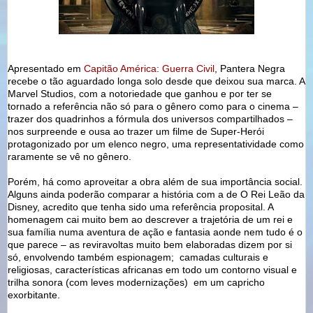
Apresentado em
Capitão América: Guerra Civil
, Pantera Negra
recebe o tão aguardado longa solo desde que deixou sua marca. A
Marvel Studios, com a notoriedade que ganhou e por ter se
tornado a referência não só para o gênero como para o cinema –
trazer dos quadrinhos a fórmula dos universos compartilhados –
nos surpreende e ousa ao trazer um filme de Super-Herói
protagonizado por um elenco negro, uma representatividade como
raramente se vê no gênero.
Porém, há como aproveitar a obra além de sua importância social.
Alguns ainda poderão comparar a história com a de O Rei Leão da
Disney, acredito que tenha sido uma referência proposital. A
homenagem cai muito bem ao descrever a trajetória de um rei e
sua família numa aventura de ação e fantasia aonde nem tudo é o
que parece – as reviravoltas muito bem elaboradas dizem por si
só, envolvendo também espionagem; camadas culturais e
religiosas, características africanas em todo um contorno visual e
trilha sonora (com leves modernizações) em um capricho
exorbitante.