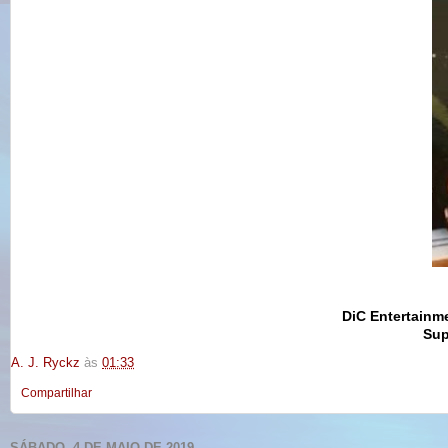
DiC Entertain
Sup
A. J. Ryckz
às
01:33
Compartilhar
SÁBADO, 4 DE MAIO DE 2019