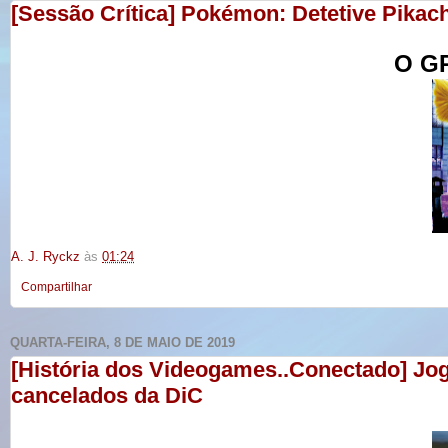
[Sessão Crítica] Pokémon: Detetive Pikac
O G
A. J. Ryckz
às
01:24
Compartilhar
QUARTA-FEIRA, 8 DE MAIO DE 2019
[História dos Videogames..Conectado] Jog
cancelados da DiC