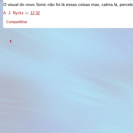
O visual do novo Sonic não foi lá essas coisas mas, calma lá, perc
A. J. Ryckz
às
12:32
Compartilhar
‹