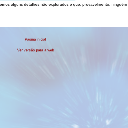
ebemos alguns detalhes não explorados e que, provavelmente, ninguém 
Página inicial
Ver versão para a web