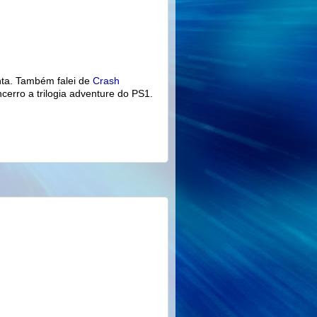
nta. Também falei de
Crash
ncerro a
trilogia
adventure
do PS1.