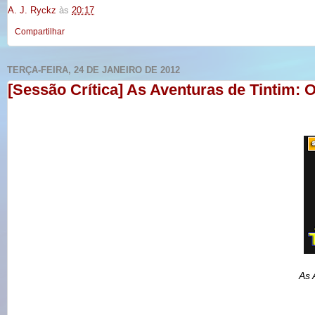
A. J. Ryckz
às
20:17
Compartilhar
TERÇA-FEIRA, 24 DE JANEIRO DE 2012
[Sessão Crítica] As Aventuras de Tintim: 
As 