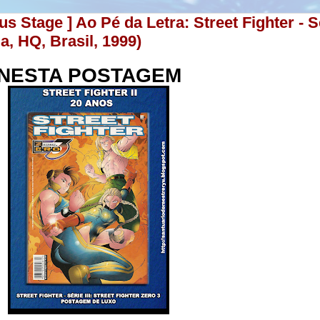
us Stage ] Ao Pé da Letra: Street Fighter - Sé
a, HQ, Brasil, 1999)
NESTA POSTAGEM