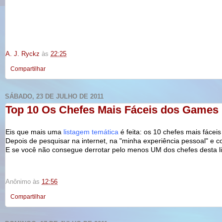
A. J. Ryckz
às
22:25
Compartilhar
SÁBADO, 23 DE JULHO DE 2011
Top 10 Os Chefes Mais Fáceis dos Games
Eis que mais uma
listagem temática
é feita: os 10 chefes mais fácei
Depois de pesquisar na
internet
, na "minha experiência pessoal" e c
E se você não consegue derrotar pelo menos UM dos chefes desta l
Anônimo
às
12:56
Compartilhar